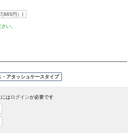
7,865
円）)
ださい。
ス・アタッシュケースタイプ
文には
ログイン
が必要です