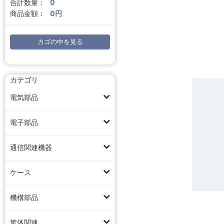
合計数量：
0
商品金額：
0円
カゴの中を見る
カテゴリ
電気部品
電子部品
通信関連機器
ケース
機構部品
筐体関連