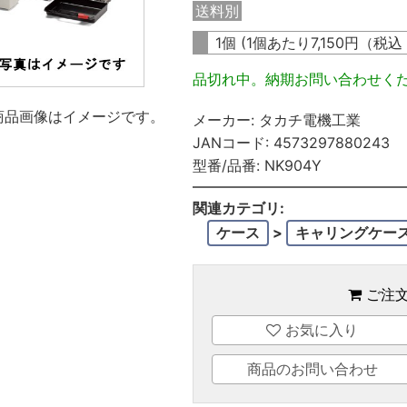
送料別
1個 (1個あたり
7,150
円（税込
品切れ中。納期お問い合わせく
商品画像はイメージです。
メーカー:
タカチ電機工業
JANコード:
4573297880243
型番/品番:
NK904Y
関連カテゴリ:
ケース
>
キャリングケー
ご注
お気に入り
商品のお問い合わせ