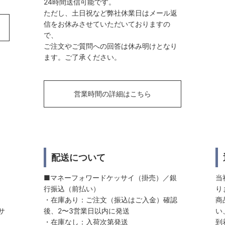
24時間送信可能です。
ただし、土日祝など弊社休業日はメール返
信をお休みさせていただいておりますの
で、
ご注文やご質問への回答は休み明けとなり
ます。ご了承ください。
営業時間の詳細はこちら
配送について
■マネーフォワードケッサイ（掛売）／銀
当
行振込（前払い）
り
・在庫あり：ご注文（振込はご入金）確認
商
サ
後、2〜3営業日以内に発送
い
・在庫なし：入荷次第発送
到