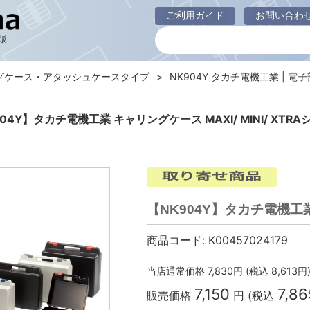
ご利用ガイド
お問い合わ
販
グケース・アタッシュケースタイプ
NK904Y タカチ電機工業 | 電子部
04Y】タカチ電機工業 キャリングケース MAXI/ MINI/ XTR
【NK904Y】タカチ電機工業 
商品コード:
K00457024179
当店通常価格
7,830
円 (税込
8,613
円
7,150
7,86
販売価格
円 (税込