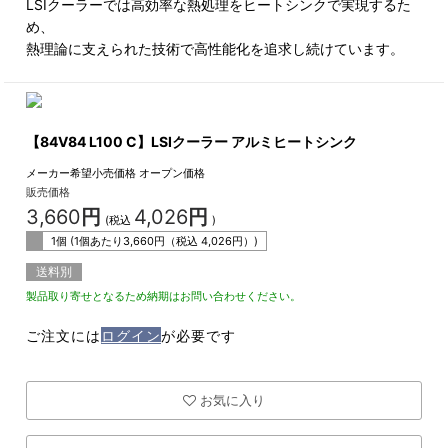
LSIクーラーでは高効率な熱処理をヒートシンクで実現するた
め、
熱理論に支えられた技術で高性能化を追求し続けています。
【84V84 L100 C】LSIクーラー アルミヒートシンク
メーカー希望小売価格
オープン価格
販売価格
3,660
円
4,026
円
(税込
)
1個 (1個あたり
3,660
円（税込
4,026
円）)
送料別
製品取り寄せとなるため納期はお問い合わせください。
ご注文には
ログイン
が必要です
お気に入り