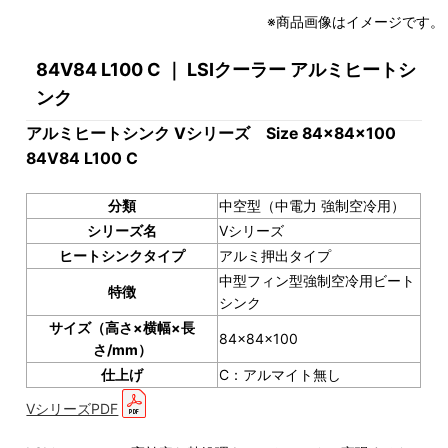
※商品画像はイメージです。
84V84 L100 C ｜ LSIクーラー アルミヒートシ
ンク
アルミヒートシンク Vシリーズ Size 84x84x100
84V84 L100 C
分類
中空型（中電力 強制空冷用）
シリーズ名
Vシリーズ
ヒートシンクタイプ
アルミ押出タイプ
中型フィン型強制空冷用ビート
特徴
シンク
サイズ（高さ×横幅×長
84×84×100
さ/mm）
仕上げ
C：アルマイト無し
VシリーズPDF