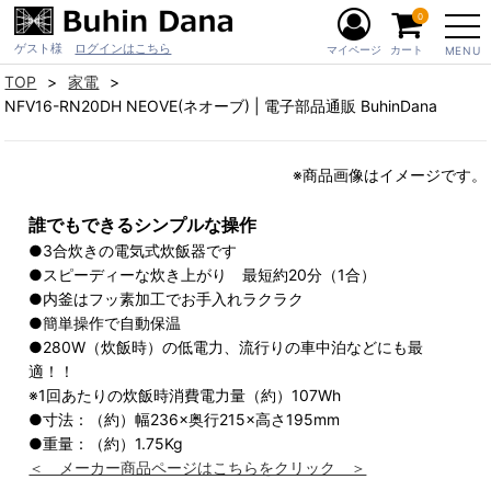
0
ゲスト様
ログインはこちら
マイページ
カート
MENU
TOP
家電
NFV16-RN20DH NEOVE(ネオーブ) | 電子部品通販 BuhinDana
※商品画像はイメージです。
誰でもできるシンプルな操作
●3合炊きの電気式炊飯器です
●スピーディーな炊き上がり 最短約20分（1合）
●内釜はフッ素加工でお手入れラクラク
●簡単操作で自動保温
●280W（炊飯時）の低電力、流行りの車中泊などにも最
適！！
※1回あたりの炊飯時消費電力量（約）107Wh
●寸法：（約）幅236×奥行215×高さ195mm
●重量：（約）1.75Kg
＜ メーカー商品ページはこちらをクリック ＞