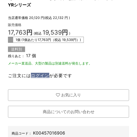
YRシリーズ
当店通常価格
20,120
円(税込
22,132
円 )
販売価格
17,763
円
19,539
円
(税込
)
1個 (1個あたり
17,763
円（税込
19,539
円）)
送料別
17 個
残りあと：
メーカー直送品、大型の製品は別途送料が発生します。
ご注文には
ログイン
が必要です
お気に入り
商品についてのお問い合わせ
K00457016906
商品コード：