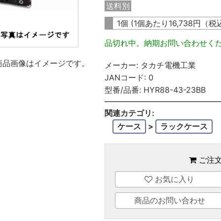
送料別
1個 (1個あたり
16,738
円（税
品切れ中。納期お問い合わせく
商品画像はイメージです。
メーカー:
タカチ電機工業
JANコード:
0
型番/品番:
HYR88-43-23BB
関連カテゴリ:
ケース
>
ラックケース
ご注
お気に入り
商品のお問い合わせ