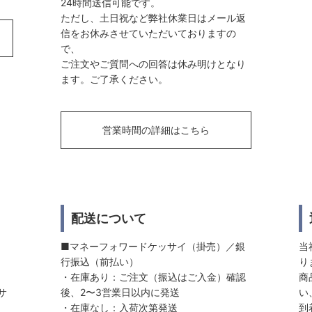
24時間送信可能です。
ただし、土日祝など弊社休業日はメール返
信をお休みさせていただいておりますの
で、
ご注文やご質問への回答は休み明けとなり
ます。ご了承ください。
営業時間の詳細はこちら
配送について
■マネーフォワードケッサイ（掛売）／銀
当
行振込（前払い）
り
・在庫あり：ご注文（振込はご入金）確認
商
サ
後、2〜3営業日以内に発送
い
・在庫なし：入荷次第発送
到