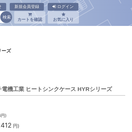
せ
新規会員登録
ログイン
カートを確認
お気に入り
リーズ
タカチ電機工業 ヒートシンクケース HYRシリーズ
6
円)
,412
円)