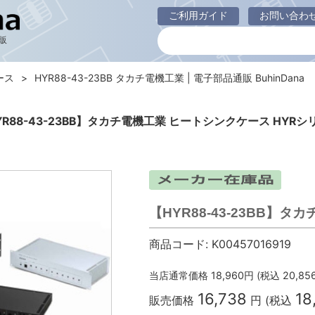
ご利用ガイド
お問い合わ
販
ース
HYR88-43-23BB タカチ電機工業 | 電子部品通販 BuhinDana
YR88-43-23BB】タカチ電機工業 ヒートシンクケース HYRシ
【HYR88-43-23BB】
商品コード:
K00457016919
当店通常価格
18,960
円 (税込
20,85
16,738
18
販売価格
円 (税込