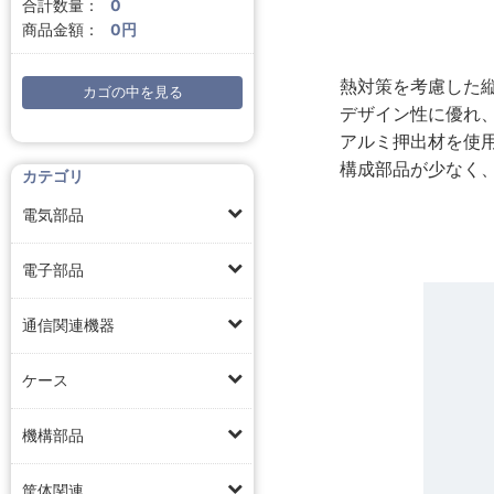
合計数量：
0
商品金額：
0円
熱対策を考慮した
カゴの中を見る
デザイン性に優れ
アルミ押出材を使
構成部品が少なく
カテゴリ
電気部品
電子部品
通信関連機器
ケース
機構部品
筐体関連