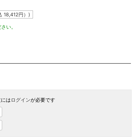
込
18,412
円）)
ださい。
文には
ログイン
が必要です