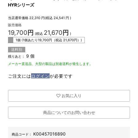
HYRシリーズ
当店通常価格
22,310
円(税込
24,541
円 )
販売価格
19,700
円
21,670
円
(税込
)
1個 (1個あたり
19,700
円（税込
21,670
円）)
送料別
9 個
残りあと：
メーカー直送品、大型の製品は別途送料が発生します。
ご注文には
ログイン
が必要です
お気に入り
商品についてのお問い合わせ
K00457016890
商品コード：