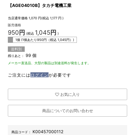
【AGE04010B】タカチ電機工業
当店通常価格
1,070
円(税込
1,177
円 )
販売価格
950
円
1,045
円
(税込
)
1個 (1個あたり
950
円（税込
1,045
円）)
送料別
99 個
残りあと：
メーカー直送品、大型の製品は別途送料が発生します。
ご注文には
ログイン
が必要です
お気に入り
商品についてのお問い合わせ
K00457000112
商品コード：