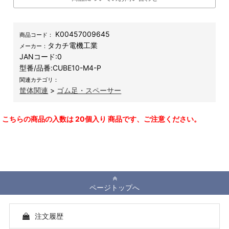
K00457009645
商品コード：
タカチ電機工業
メーカー：
JANコード:
0
型番/品番:
CUBE10-M4-P
関連カテゴリ：
筐体関連
>
ゴム足・スペーサー
こちらの商品の入数は 20個入り 商品です、ご注意ください。
ページトップへ
注文履歴