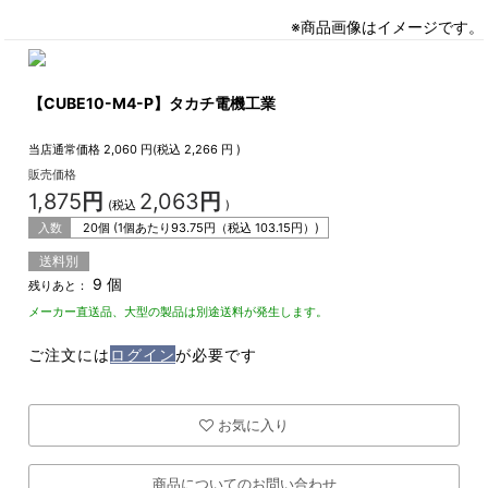
※商品画像はイメージです。
【CUBE10-M4-P】タカチ電機工業
当店通常価格
2,060
円(税込
2,266
円 )
販売価格
1,875
円
2,063
円
(税込
)
入数
20個 (1個あたり
93.75
円（税込
103.15
円）)
送料別
9 個
残りあと：
メーカー直送品、大型の製品は別途送料が発生します。
ご注文には
ログイン
が必要です
お気に入り
商品についてのお問い合わせ