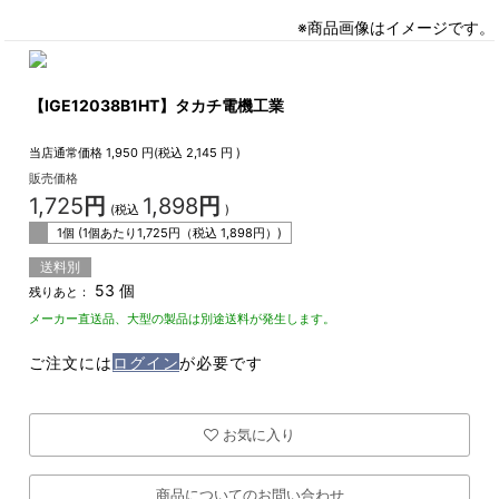
※商品画像はイメージです。
【IGE12038B1HT】タカチ電機工業
当店通常価格
1,950
円(税込
2,145
円 )
販売価格
1,725
円
1,898
円
(税込
)
1個 (1個あたり
1,725
円（税込
1,898
円）)
送料別
53 個
残りあと：
メーカー直送品、大型の製品は別途送料が発生します。
ご注文には
ログイン
が必要です
お気に入り
商品についてのお問い合わせ