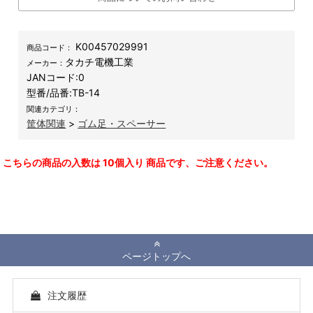
K00457029991
商品コード：
タカチ電機工業
メーカー：
JANコード:
0
型番/品番:
TB-14
関連カテゴリ：
筐体関連
>
ゴム足・スペーサー
こちらの商品の入数は 10個入り 商品です、ご注意ください。
ページトップへ
注文履歴