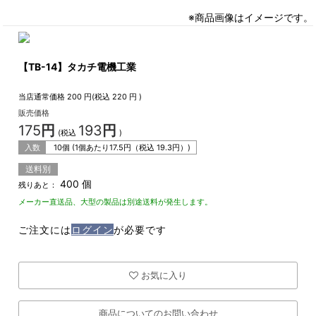
※商品画像はイメージです。
【TB-14】タカチ電機工業
当店通常価格
200
円(税込
220
円 )
販売価格
175
円
193
円
(税込
)
入数
10個 (1個あたり
17.5
円（税込
19.3
円）)
送料別
400 個
残りあと：
メーカー直送品、大型の製品は別途送料が発生します。
ご注文には
ログイン
が必要です
お気に入り
商品についてのお問い合わせ