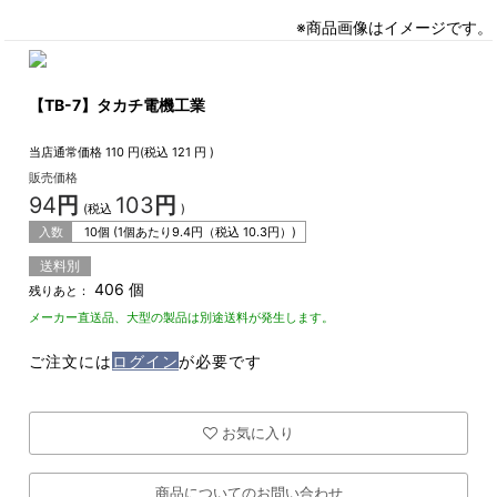
※商品画像はイメージです。
【TB-7】タカチ電機工業
当店通常価格
110
円(税込
121
円 )
販売価格
94
円
103
円
(税込
)
入数
10個 (1個あたり
9.4
円（税込
10.3
円）)
送料別
406 個
残りあと：
メーカー直送品、大型の製品は別途送料が発生します。
ご注文には
ログイン
が必要です
お気に入り
商品についてのお問い合わせ