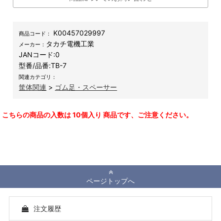
K00457029997
商品コード：
タカチ電機工業
メーカー：
JANコード:
0
型番/品番:
TB-7
関連カテゴリ：
筐体関連
>
ゴム足・スペーサー
こちらの商品の入数は 10個入り 商品です、ご注意ください。
ページトップへ
注文履歴