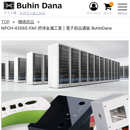
0
ゲスト様
ログインはこちら
マイページ
カート
MENU
TOP
機構部品
NPCH-4356S-FA0 摂津金属工業 | 電子部品通販 BuhinDana