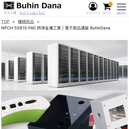
0
ゲスト様
ログインはこちら
マイページ
カート
MENU
TOP
機構部品
NPCH-5581S-FA0 摂津金属工業 | 電子部品通販 BuhinDana