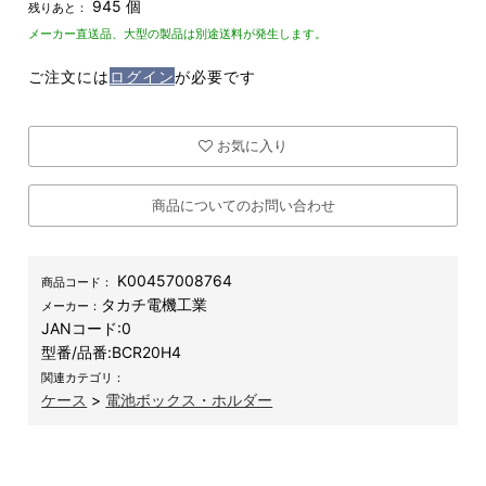
945 個
残りあと：
メーカー直送品、大型の製品は別途送料が発生します。
ご注文には
ログイン
が必要です
お気に入り
商品についてのお問い合わせ
K00457008764
商品コード：
タカチ電機工業
メーカー：
JANコード:
0
型番/品番:
BCR20H4
関連カテゴリ：
ケース
>
電池ボックス・ホルダー