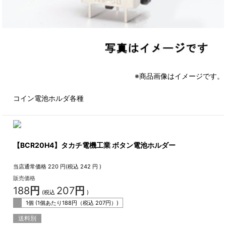
※商品画像はイメージです。
コイン電池ホルダ各種
【BCR20H4】タカチ電機工業 ボタン電池ホルダー
当店通常価格
220
円(税込
242
円 )
販売価格
188
円
207
円
(税込
)
1個 (1個あたり
188
円（税込
207
円）)
送料別