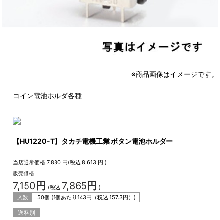
※商品画像はイメージです。
コイン電池ホルダ各種
【HU1220-T】タカチ電機工業 ボタン電池ホルダー
当店通常価格
7,830
円(税込
8,613
円 )
販売価格
7,150
円
7,865
円
(税込
)
入数
50個 (1個あたり
143
円（税込
157.3
円）)
送料別