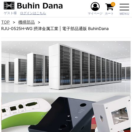
0
ゲスト様
ログインはこちら
マイページ
カート
MENU
TOP
機構部品
RJU-0525H-WG 摂津金属工業 | 電子部品通販 BuhinDana