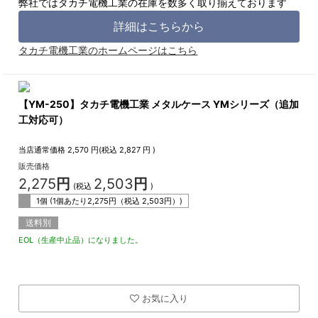
弊社ではタカチ電機工業の在庫を数多く取り揃えております
詳細はこちらから
タカチ電機工業のホームページはこちら
【YM-250】タカチ電機工業 メタルケース YMシリーズ（追加
工対応可）
当店通常価格
2,570
円(税込
2,827
円 )
販売価格
2,275
円
2,503
円
(税込
)
1個 (1個あたり
2,275
円（税込
2,503
円）)
送料別
EOL（生産中止品）になりました。
お気に入り