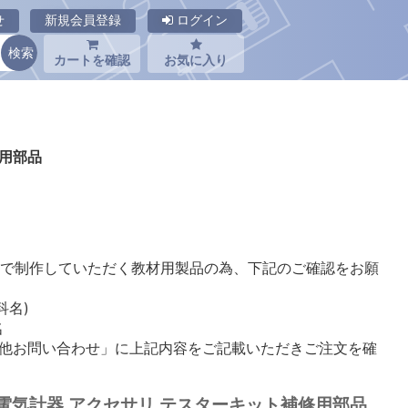
せ
新規会員登録
ログイン
カートを確認
お気に入り
修用部品
元で制作していただく教材用製品の為、下記のご確認をお願
科名)
名
の他お問い合わせ」に上記内容をご記載いただきご注文を確
ﾄ】三和電気計器 アクセサリ テスターキット補修用部品