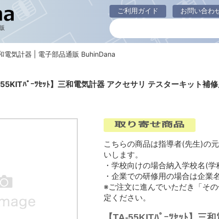
ご利用ガイド
お問い合わ
販
ﾄ 三和電気計器 | 電子部品通販 BuhinDana
-55KITﾊﾟｰﾂｾｯﾄ】三和電気計器 アクセサリ テスターキット補
こちらの商品は指導者(先生)の
いします。
・学校向けの場合納入学校名(学
・企業での研修用の場合は企業
※ご注文に進んでいただき「そ
定ください。
【TA-55KITﾊﾟｰﾂｾｯ