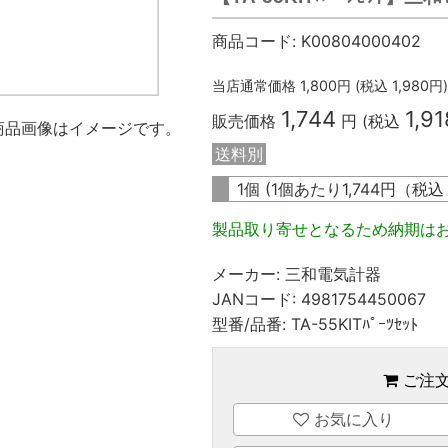
商品コード:
K00804000402
当店通常価格
1,800
円 (税込
1,980
円)
1,744
1,91
販売価格
円 (税込
商品画像はイメージです。
送料別
1個 (1個あたり
1,744
円（税
製品取り寄せとなるため納期は
メーカー:
三和電気計器
JANコード:
4981754450067
型番/品番:
TA-55KITﾊﾟｰﾂｾｯﾄ
ご注
お気に入り