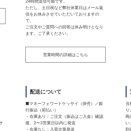
24時間送信可能です。
ただし、土日祝など弊社休業日はメール返
信をお休みさせていただいておりますの
で、
ご注文やご質問への回答は休み明けとなり
ます。ご了承ください。
営業時間の詳細はこちら
配送について
■マネーフォワードケッサイ（掛売）／銀
当
行振込（前払い）
り
・在庫あり：ご注文（振込はご入金）確認
商
サ
後、2〜3営業日以内に発送
い
・在庫なし：入荷次第発送
到