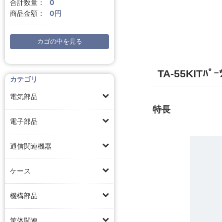
合計数量：
0
商品金額：
0円
カゴの中を見る
TA-55KIT
カテゴリ
電気部品
特長
電子部品
通信関連機器
ケース
機構部品
筐体関連