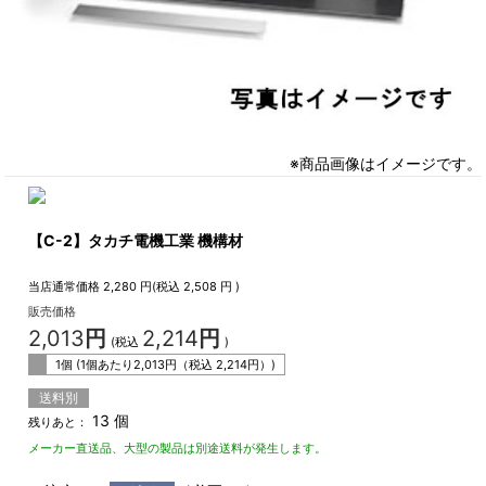
※商品画像はイメージです。
【C-2】タカチ電機工業 機構材
当店通常価格
2,280
円(税込
2,508
円 )
販売価格
2,013
円
2,214
円
(税込
)
1個 (1個あたり
2,013
円（税込
2,214
円）)
送料別
13 個
残りあと：
メーカー直送品、大型の製品は別途送料が発生します。