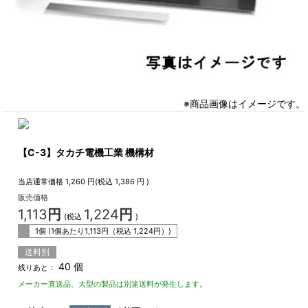
※商品画像はイメージです。
【C-3】タカチ電機工業 機構材
当店通常価格
1,260
円(税込
1,386
円 )
販売価格
1,113
円
1,224
円
(税込
)
1個 (1個あたり
1,113
円（税込
1,224
円）)
送料別
40 個
残りあと：
メーカー直送品、大型の製品は別途送料が発生します。