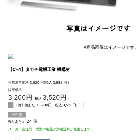
※商品画像はイメージです。
【C-4】タカチ電機工業 機構材
当店通常価格
3,620
円(税込
3,982
円 )
販売価格
3,200
円
3,520
円
(税込
)
1個 (1個あたり
3,200
円（税込
3,520
円）)
送料別
24 個
残りあと：
メーカー直送品、大型の製品は別途送料が発生します。