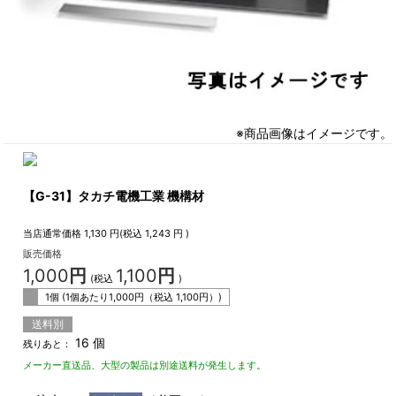
※商品画像はイメージです。
【G-31】タカチ電機工業 機構材
当店通常価格
1,130
円(税込
1,243
円 )
販売価格
1,000
円
1,100
円
(税込
)
1個 (1個あたり
1,000
円（税込
1,100
円）)
送料別
16 個
残りあと：
メーカー直送品、大型の製品は別途送料が発生します。