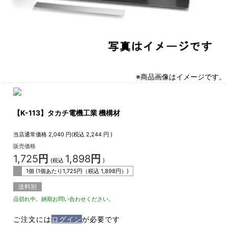
※商品画像はイメージです。
【K-113】タカチ電機工業 機構材
当店通常価格
2,040
円(税込
2,244
円 )
販売価格
1,725
円
1,898
円
(税込
)
1個 (1個あたり
1,725
円（税込
1,898
円）)
送料別
品切れ中。納期お問い合わせください。
ご注文には
ログイン
が必要です