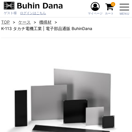
0
ゲスト様
ログインはこちら
マイページ
カート
MENU
TOP
ケース
機構材
K-113 タカチ電機工業 | 電子部品通販 BuhinDana