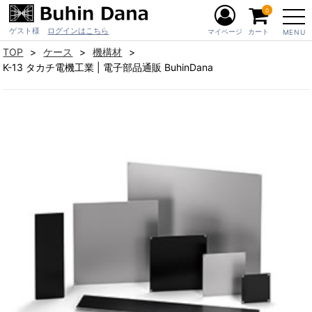
0
ゲスト様
ログインはこちら
マイページ
カート
MENU
TOP
ケース
機構材
K-13 タカチ電機工業 | 電子部品通販 BuhinDana