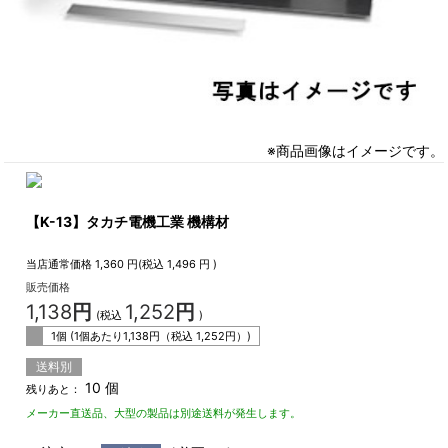
※商品画像はイメージです。
【K-13】タカチ電機工業 機構材
当店通常価格
1,360
円(税込
1,496
円 )
販売価格
1,138
円
1,252
円
(税込
)
1個 (1個あたり
1,138
円（税込
1,252
円）)
送料別
10 個
残りあと：
メーカー直送品、大型の製品は別途送料が発生します。