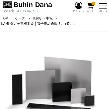
0
ゲスト様
ログインはこちら
マイページ
カート
MENU
TOP
ケース
取付板・中板
LA-5 タカチ電機工業 | 電子部品通販 BuhinDana