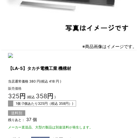
※商品画像はイメージです。
【LA-5】タカチ電機工業 機構材
当店通常価格
380
円(税込
418
円 )
販売価格
325
円
358
円
(税込
)
1個 (1個あたり
325
円（税込
358
円）)
送料別
37 個
残りあと：
メーカー直送品、大型の製品は別途送料が発生します。