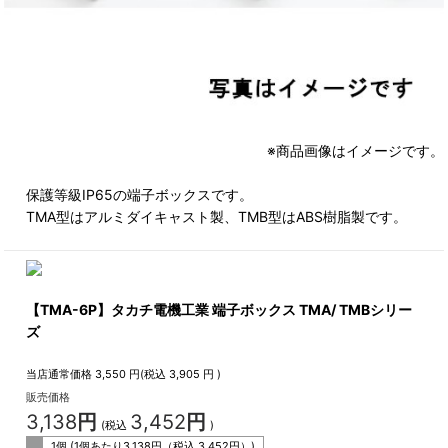
※商品画像はイメージです。
保護等級IP65の端子ボックスです。
TMA型はアルミダイキャスト製、TMB型はABS樹脂製です。
【TMA-6P】タカチ電機工業 端子ボックス TMA/ TMBシリー
ズ
当店通常価格
3,550
円(税込
3,905
円 )
販売価格
3,138
円
3,452
円
(税込
)
1個 (1個あたり
3,138
円（税込
3,452
円）)