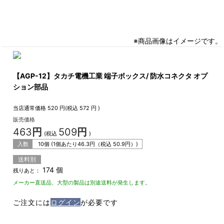
※商品画像はイメージです。
【AGP-12】タカチ電機工業 端子ボックス/ 防水コネクタ オプ
ション部品
当店通常価格
520
円(税込
572
円 )
販売価格
463
円
509
円
(税込
)
入数
10個 (1個あたり
46.3
円（税込
50.9
円）)
送料別
174 個
残りあと：
メーカー直送品、大型の製品は別途送料が発生します。
ご注文には
ログイン
が必要です