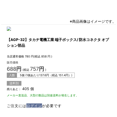
※商品画像はイメージです。
【AGP-32】タカチ電機工業 端子ボックス/ 防水コネクタ オプ
ション部品
当店通常価格
780
円(税込
858
円 )
販売価格
688
円
757
円
(税込
)
入数
5個 (1個あたり
137.6
円（税込
151.4
円）)
送料別
405 個
残りあと：
メーカー直送品、大型の製品は別途送料が発生します。
ご注文には
ログイン
が必要です