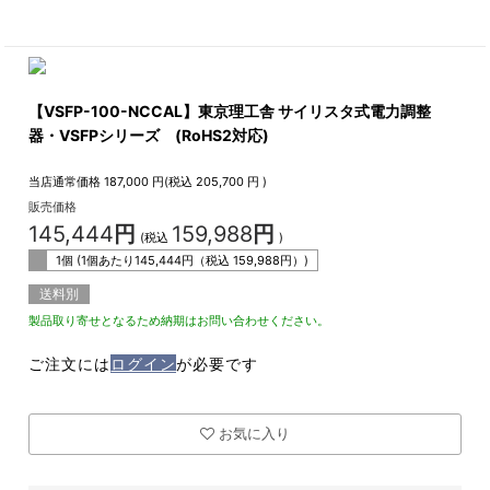
【VSFP-100-NCCAL】東京理工舎 サイリスタ式電力調整
器・VSFPシリーズ (RoHS2対応)
当店通常価格
187,000
円(税込
205,700
円 )
販売価格
145,444
円
159,988
円
(税込
)
1個 (1個あたり
145,444
円（税込
159,988
円）)
送料別
製品取り寄せとなるため納期はお問い合わせください。
ご注文には
ログイン
が必要です
お気に入り