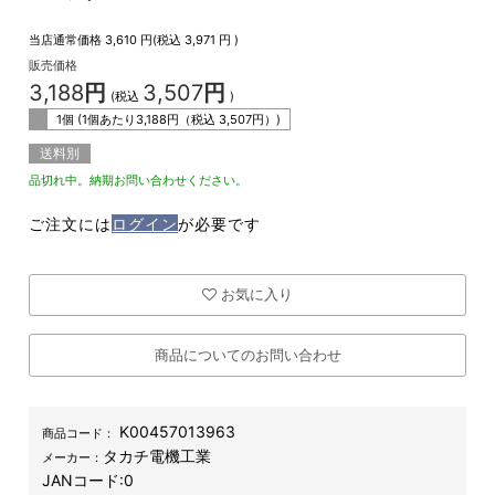
当店通常価格
3,610
円(税込
3,971
円 )
販売価格
3,188
円
3,507
円
(税込
)
1個 (1個あたり
3,188
円（税込
3,507
円）)
送料別
品切れ中。納期お問い合わせください。
ご注文には
ログイン
が必要です
お気に入り
商品についてのお問い合わせ
K00457013963
商品コード：
タカチ電機工業
メーカー：
JANコード:
0