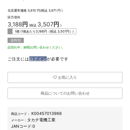
当店通常価格
3,610
円(税込
3,971
円 )
販売価格
3,188
円
3,507
円
(税込
)
1個 (1個あたり
3,188
円（税込
3,507
円）)
送料別
品切れ中。納期お問い合わせください。
ご注文には
ログイン
が必要です
お気に入り
商品についてのお問い合わせ
K00457013966
商品コード：
タカチ電機工業
メーカー：
JANコード:
0