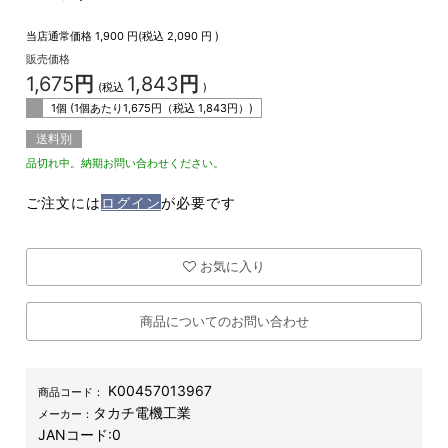
当店通常価格
1,900
円(税込
2,090
円 )
販売価格
1,675
円
1,843
円
(税込
)
1個 (1個あたり
1,675
円（税込
1,843
円）)
送料別
品切れ中。納期お問い合わせください。
ご注文には
ログイン
が必要です
お気に入り
商品についてのお問い合わせ
K00457013967
商品コード：
タカチ電機工業
メーカー：
JANコード:
0