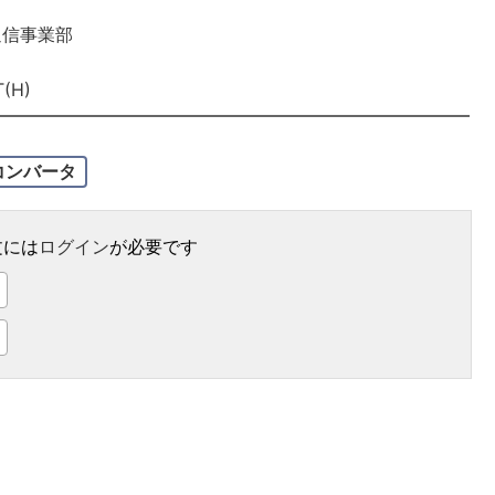
通信事業部
T(H)
コンバータ
文には
ログイン
が必要です