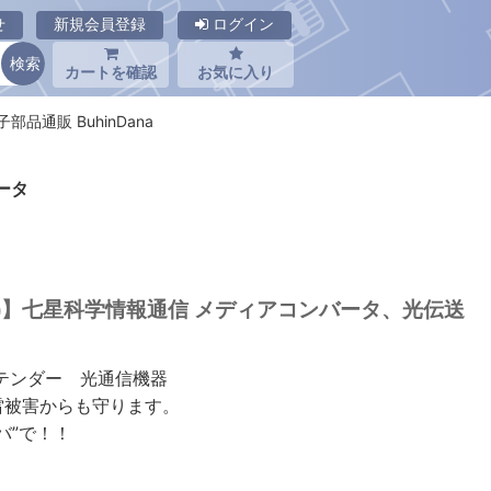
せ
新規会員登録
ログイン
カートを確認
お気に入り
電子部品通販 BuhinDana
バータ
OPT(H)】七星科学情報通信 メディアコンバータ、光伝送
テンダー 光通信機器
雷被害からも守ります。
バ”で！！