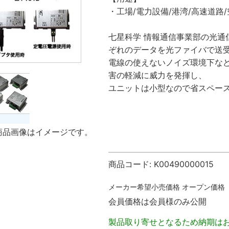
・工場/電力設備/港湾/高速道路/
七星科学 情報通信事業部の光通
ぞれのデータを光ファイバで送
電線の使えないノイズ環境下な
害の軽減に威力を発揮し、
ユニットは小型なので省スペー
商品画像はイメージです。
商品コード:
K00490000015
メーカー希望小売価格
オープン価格
会員価格は会員様のみ公開
製品取り寄せとなるため納期は