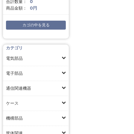
合計数量：
0
商品金額：
0円
カゴの中を見る
カテゴリ
電気部品
電子部品
通信関連機器
ケース
機構部品
筐体関連