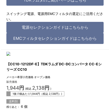
スイッチング電源、電源用EMCフィルタの選定にご活用くださ
い。
電源セレクションガイドはこちらから
EMCフィルタセレクションガイドはこちらから
【CC10-1212DF-E】TDKラムダ DC-DCコンバータ CC-Eシ
リーズ CC10
メーカー希望小売価格
オープン価格
販売価格
1,944
円
2,138
円
(税込
)
1個 (1個あたり
1,944
円（税込
2,138
円）)
送料別
6 個
残りあと：