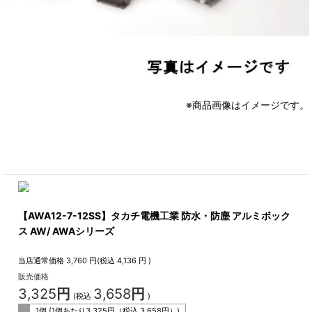
※商品画像はイメージです。
【AWA12-7-12SS】タカチ電機工業 防水・防塵 アルミボック
ス AW/ AWAシリーズ
当店通常価格
3,760
円(税込
4,136
円 )
販売価格
3,325
円
3,658
円
(税込
)
1個 (1個あたり
3,325
円（税込
3,658
円）)