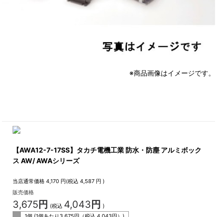
※商品画像はイメージです。
【AWA12-7-17SS】タカチ電機工業 防水・防塵 アルミボック
ス AW/ AWAシリーズ
当店通常価格
4,170
円(税込
4,587
円 )
販売価格
3,675
円
4,043
円
(税込
)
1個 (1個あたり
3,675
円（税込
4,043
円）)