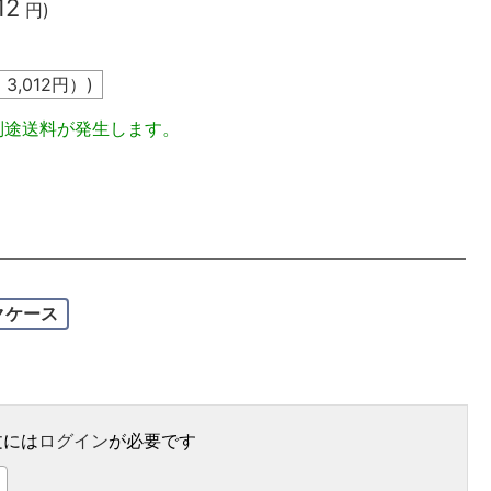
12
円)
込
3,012
円）)
別途送料が発生します。
クケース
文には
ログイン
が必要です