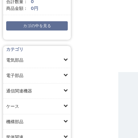
合計数量：
0
商品金額：
0円
カゴの中を見る
カテゴリ
電気部品
電子部品
通信関連機器
ケース
機構部品
筐体関連