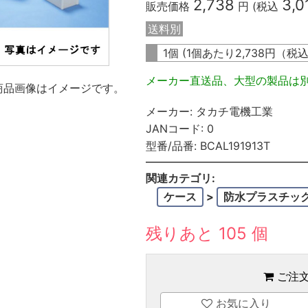
2,738
3,0
販売価格
円 (税込
送料別
1個 (1個あたり
2,738
円（税
メーカー直送品、大型の製品は
商品画像はイメージです。
メーカー:
タカチ電機工業
JANコード:
0
型番/品番:
BCAL191913T
関連カテゴリ:
ケース
>
防水プラスチッ
残りあと 105 個
ご注
お気に入り