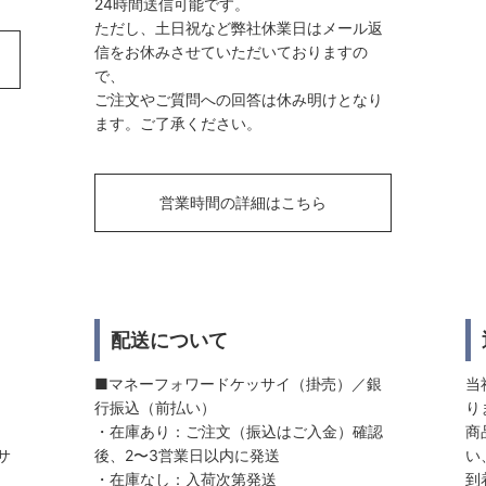
24時間送信可能です。
ただし、土日祝など弊社休業日はメール返
信をお休みさせていただいておりますの
で、
ご注文やご質問への回答は休み明けとなり
ます。ご了承ください。
営業時間の詳細はこちら
配送について
■マネーフォワードケッサイ（掛売）／銀
当
行振込（前払い）
り
・在庫あり：ご注文（振込はご入金）確認
商
サ
後、2〜3営業日以内に発送
い
・在庫なし：入荷次第発送
到