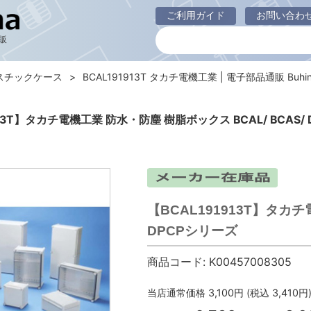
ご利用ガイド
お問い合わ
販
スチックケース
BCAL191913T タカチ電機工業 | 電子部品通販 Buhin
913T】タカチ電機工業 防水・防塵 樹脂ボックス BCAL/ BCAS/
【BCAL191913T】タカチ
DPCPシリーズ
商品コード:
K00457008305
当店通常価格
3,100
円 (税込
3,410
円