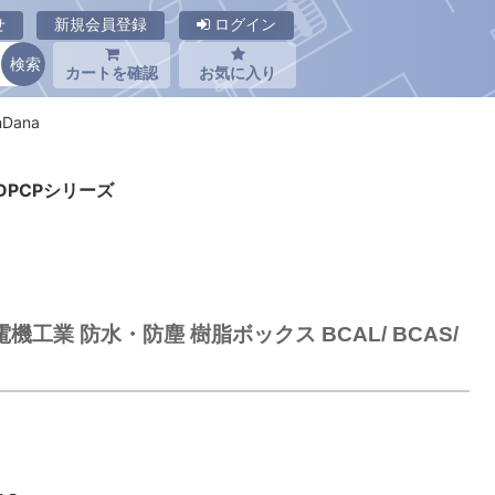
せ
新規会員登録
ログイン
カートを確認
お気に入り
Dana
 DPCPシリーズ
電機工業 防水・防塵 樹脂ボックス BCAL/ BCAS/
)