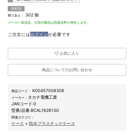
送料別
302 個
残りあと：
メーカー直送品、大型の製品は別途送料が発生します。
ご注文には
ログイン
が必要です
お気に入り
商品についてのお問い合わせ
K00457008306
商品コード：
タカチ電機工業
メーカー：
JANコード:
0
型番/品番:
BCAL192813G
関連カテゴリ：
ケース
>
防水プラスチックケース