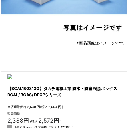
※商品画像はイメージです。
【BCAL192813G】タカチ電機工業 防水・防塵 樹脂ボックス
BCAL/ BCAS/ DPCPシリーズ
当店通常価格
2,640
円(税込
2,904
円 )
販売価格
2,338
円
2,572
円
(税込
)
1個 (1個あたり
2,338
円（税込
2,572
円）)