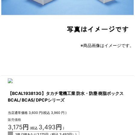
※商品画像はイメージです。
【BCAL193813G】タカチ電機工業 防水・防塵 樹脂ボックス
BCAL/ BCAS/ DPCPシリーズ
当店通常価格
3,600
円(税込
3,960
円 )
販売価格
3,175
円
3,493
円
(税込
)
1個 (1個あたり
3,175
円（税込
3,493
円）)