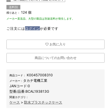
送料別
124 個
残りあと：
メーカー直送品、大型の製品は別途送料が発生します。
ご注文には
ログイン
が必要です
お気に入り
商品についてのお問い合わせ
K00457008310
商品コード：
タカチ電機工業
メーカー：
JANコード:
0
型番/品番:
BCAL193813G
関連カテゴリ：
ケース
>
防水プラスチックケース