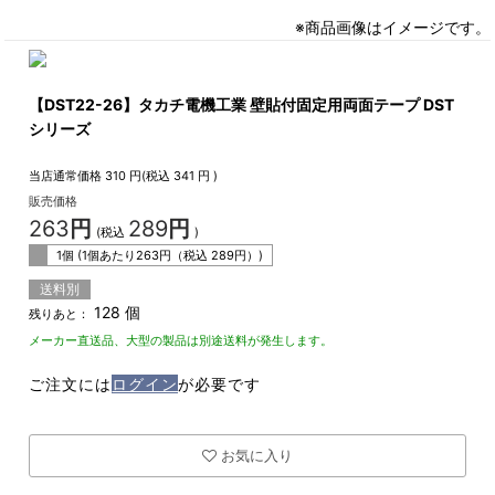
※商品画像はイメージです。
【DST22-26】タカチ電機工業 壁貼付固定用両面テープ DST
シリーズ
当店通常価格
310
円(税込
341
円 )
販売価格
263
円
289
円
(税込
)
1個 (1個あたり
263
円（税込
289
円）)
送料別
128 個
残りあと：
メーカー直送品、大型の製品は別途送料が発生します。
ご注文には
ログイン
が必要です
お気に入り