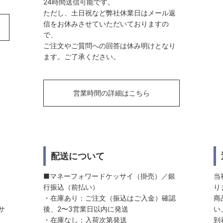
24時間送信可能です。
ただし、土日祝など弊社休業日はメール返
信をお休みさせていただいておりますの
で、
ご注文やご質問への回答は休み明けとなり
ます。ご了承ください。
営業時間の詳細はこちら
配送について
■マネーフォワードケッサイ（掛売）／銀
当
行振込（前払い）
り
・在庫あり：ご注文（振込はご入金）確認
商
サ
後、2〜3営業日以内に発送
い
・在庫なし：入荷次第発送
到