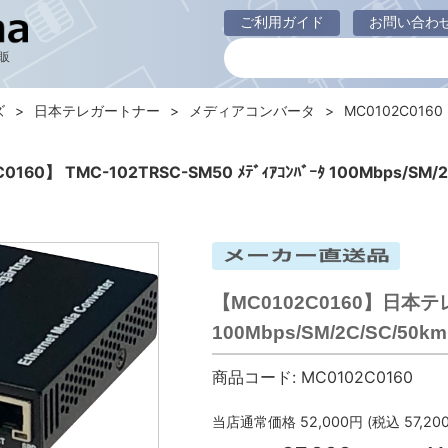
ご利用ガイド
お問い合わ
販
ズ
日本テレガートナー
メディアコンバータ
MC0102C016
160】 TMC-102TRSC-SM50 ﾒﾃﾞｨｱｺﾝﾊﾞｰﾀ 100Mbps/SM/
【MC0102C0160】日本テレガ
100Mbps/SM/2C/SC/50km
商品コード:
MC0102C0160
当店通常価格
52,000
円 (税込
57,20