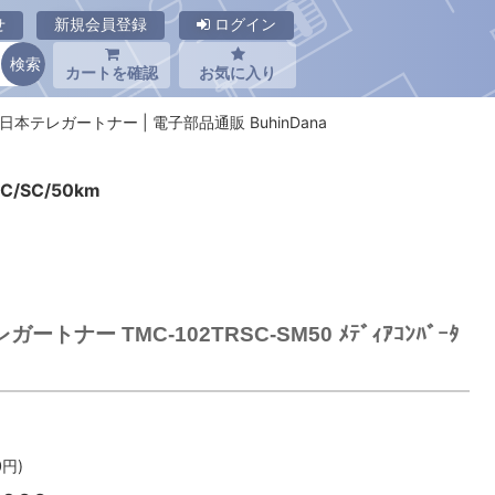
せ
新規会員登録
ログイン
カートを確認
お気に入り
0 日本テレガートナー | 電子部品通販 BuhinDana
2C/SC/50km
ートナー TMC-102TRSC-SM50 ﾒﾃﾞｨｱｺﾝﾊﾞｰﾀ
0
円)