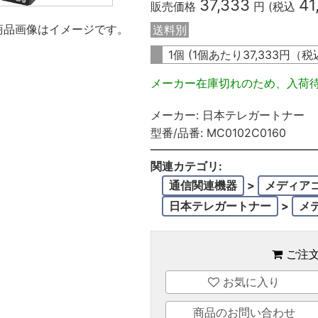
37,333
41
販売価格
円 (税込
商品画像はイメージです。
送料別
1個 (1個あたり
37,333
円（税
メーカー在庫切れのため、入荷
メーカー:
日本テレガートナー
型番/品番:
MC0102C0160
関連カテゴリ:
通信関連機器
>
メディア
日本テレガートナー
>
メ
ご注
お気に入り
商品のお問い合わせ