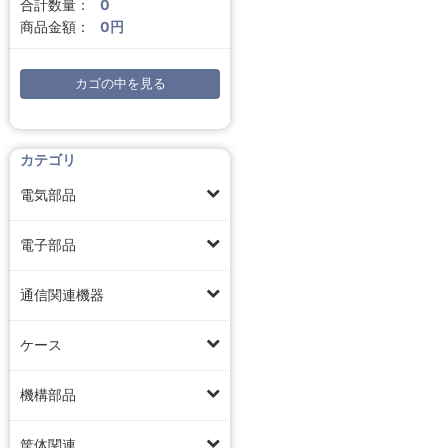
合計数量：
0
商品金額：
0円
カゴの中を見る
カテゴリ
電気部品
電子部品
通信関連機器
ケース
機構部品
筐体関連