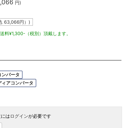
,066
円)
込
63,066
円）)
送料¥1,300-（税別）頂戴します。
コンバータ
ディアコンバータ
文には
ログイン
が必要です