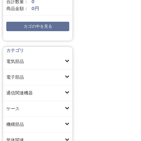
合計数量：
0
商品金額：
0円
カゴの中を見る
カテゴリ
電気部品
電子部品
通信関連機器
ケース
機構部品
筐体関連