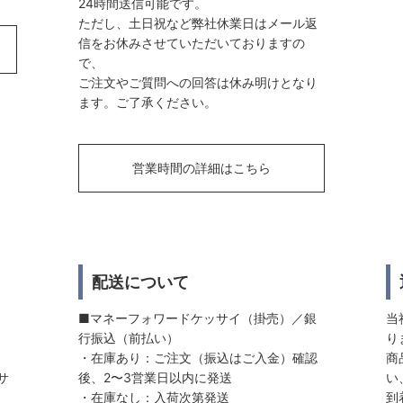
24時間送信可能です。
ただし、土日祝など弊社休業日はメール返
信をお休みさせていただいておりますの
で、
ご注文やご質問への回答は休み明けとなり
ます。ご了承ください。
営業時間の詳細はこちら
配送について
■マネーフォワードケッサイ（掛売）／銀
当
行振込（前払い）
り
・在庫あり：ご注文（振込はご入金）確認
商
サ
後、2〜3営業日以内に発送
い
・在庫なし：入荷次第発送
到