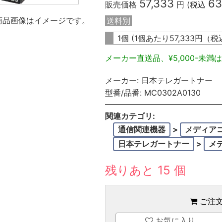
57,333
63
販売価格
円 (税込
商品画像はイメージです。
送料別
1個 (1個あたり
57,333
円（税
メーカー直送品、¥5,000-未満は
メーカー:
日本テレガートナー
型番/品番:
MC0302A0130
関連カテゴリ:
通信関連機器
>
メディア
日本テレガートナー
>
メ
残りあと 15 個
ご注
お気に入り