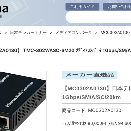
ご利用ガイド
お問い合わ
販
ズ
日本テレガートナー
メディアコンバータ
MC0302A013
A0130】 TMC-302WASC-SM20 ﾒﾃﾞｨｱｺﾝﾊﾞｰﾀ 1Gbps/SM/A
【MC0302A0130】日本テレガ
1Gbps/SM/A/SC/20km
商品コード:
MC0302A0130
当店通常価格
86,000
円 (税込
94,60