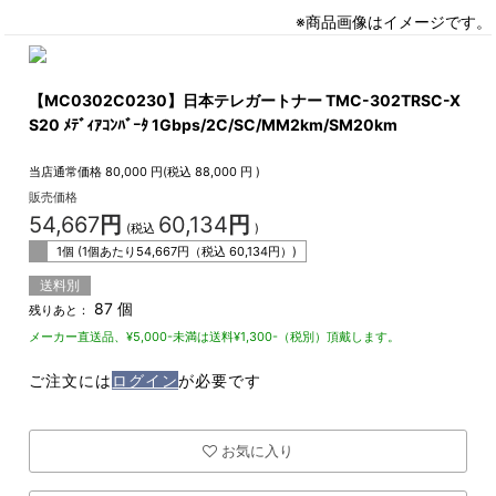
※商品画像はイメージです。
【MC0302C0230】日本テレガートナー TMC-302TRSC-X
S20 ﾒﾃﾞｨｱｺﾝﾊﾞｰﾀ 1Gbps/2C/SC/MM2km/SM20km
当店通常価格
80,000
円(税込
88,000
円 )
販売価格
54,667
円
60,134
円
(税込
)
1個 (1個あたり
54,667
円（税込
60,134
円）)
送料別
87 個
残りあと：
メーカー直送品、¥5,000-未満は送料¥1,300-（税別）頂戴します。
ご注文には
ログイン
が必要です
お気に入り