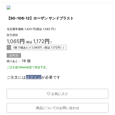
【SG-106-12】ホーザン サンドブラスト
当店通常価格
1,420
円(税込
1,562
円 )
販売価格
1,065
円
1,172
円
(税込
)
1個 (1個あたり
1,065
円（税込
1,172
円）)
送料別
18 個
残りあと：
ご注文後1Week程度で発送予定。
ご注文には
ログイン
が必要です
お気に入り
商品についてのお問い合わせ