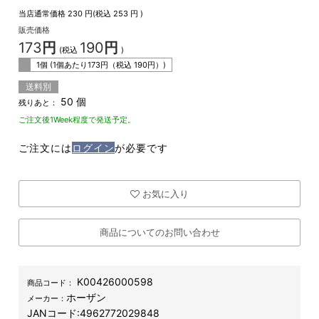
当店通常価格
230
円(税込
253
円 )
販売価格
173
円
190
円
(税込
)
1個 (1個あたり
173
円（税込
190
円）)
送料別
50 個
残りあと：
ご注文後1Week程度で発送予定。
ご注文には
ログイン
が必要です
お気に入り
商品についてのお問い合わせ
K00426000598
商品コード：
ホーザン
メーカー：
JANコード:
4962772029848