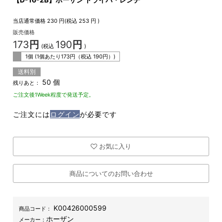
当店通常価格
230
円(税込
253
円 )
販売価格
173
円
190
円
(税込
)
1個 (1個あたり
173
円（税込
190
円）)
送料別
50 個
残りあと：
ご注文後1Week程度で発送予定。
ご注文には
ログイン
が必要です
お気に入り
商品についてのお問い合わせ
K00426000599
商品コード：
ホーザン
メーカー：