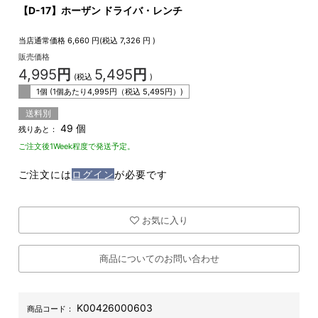
【D-17】ホーザン ドライバ・レンチ
当店通常価格
6,660
円(税込
7,326
円 )
販売価格
4,995
円
5,495
円
(税込
)
1個 (1個あたり
4,995
円（税込
5,495
円）)
送料別
49 個
残りあと：
ご注文後1Week程度で発送予定。
ご注文には
ログイン
が必要です
お気に入り
商品についてのお問い合わせ
K00426000603
商品コード：