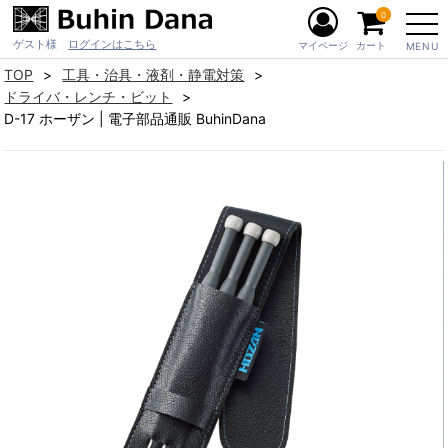
0
ゲスト様
ログインはこちら
マイページ
カート
MENU
TOP
工具・治具・液剤・静電対策
ドライバ・レンチ・ビット
D-17 ホーザン | 電子部品通販 BuhinDana