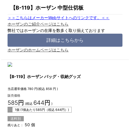
【B-119】ホーザン 中型仕切板
＞＞こちらはメーカーWebサイトへのリンクです。＜＜
ホーザンのご紹介ページはこちら
弊社ではホーザンの在庫を数多く取り揃えております
詳細はこちらから
ホーザンのホームページはこちら
【B-119】ホーザン バッグ・収納グッズ
当店通常価格
780
円(税込
858
円 )
販売価格
585
円
644
円
(税込
)
1個 (1個あたり
585
円（税込
644
円）)
送料別
50 個
残りあと：