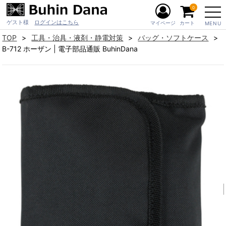
0
ゲスト様
ログインはこちら
マイページ
カート
MENU
TOP
工具・治具・液剤・静電対策
バッグ・ソフトケース
B-712 ホーザン | 電子部品通販 BuhinDana