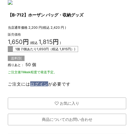
【B-712】ホーザン バッグ・収納グッズ
当店通常価格
2,200
円(税込
2,420
円 )
販売価格
1,650
円
1,815
円
(税込
)
1個 (1個あたり
1,650
円（税込
1,815
円）)
送料別
50 個
残りあと：
ご注文後1Week程度で発送予定。
ご注文には
ログイン
が必要です
お気に入り
商品についてのお問い合わせ