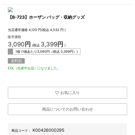
【B-723】ホーザン バッグ・収納グッズ
当店通常価格
4,120
円(税込
4,532
円 )
販売価格
3,090
円
3,399
円
(税込
)
1個 (1個あたり
3,090
円（税込
3,399
円）)
送料別
EOL（生産中止品）になりました。
お気に入り
商品についてのお問い合わせ
K00426000295
商品コード：